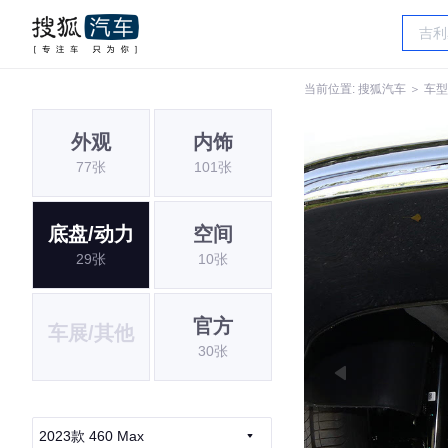
当前位置:
搜狐汽车
＞
车型
外观
内饰
77张
101张
底盘/动力
空间
29张
10张
官方
车展/其他
30张
2023款 460 Max