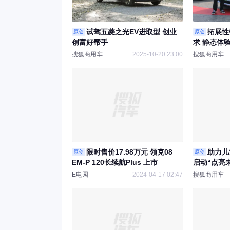
试驾五菱之光EV进取型 创业
拓展性
原创
原创
创富好帮手
求 静态体
搜狐商用车
2025-10-20 23:00
搜狐商用车
限时售价17.98万元 领克08
助力儿
原创
原创
EM-P 120长续航Plus 上市
启动“点亮
E电园
2024-04-17 02:47
搜狐商用车