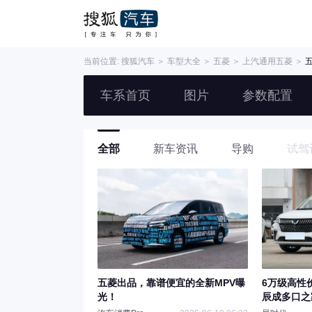
当前位置:
搜狐汽车
＞
车型大全
＞
五菱
＞
上汽通用五菱
＞
车系首页
图片
参数配置
全部
新车资讯
导购
试驾
五菱出品，靠谱便宜的全新MPV曝
6万级高性
光！
辰成多口之