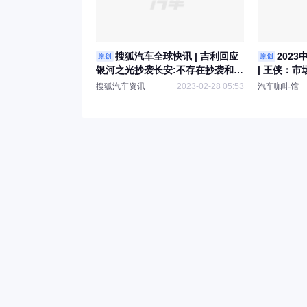
搜狐汽车全球快讯 | 吉利回应
202
原创
原创
银河之光抄袭长安:不存在抄袭和侵
| 王侠：
犯他人知识产权
行业充满信
搜狐汽车资讯
2023-02-28 05:53
汽车咖啡馆