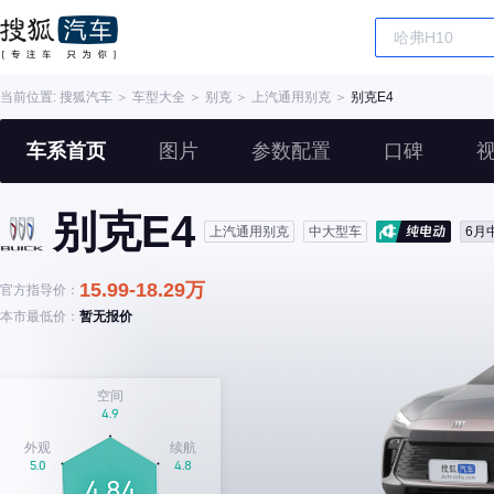
当前位置:
搜狐汽车
＞
车型大全
＞
别克
＞
上汽通用别克
＞
别克E4
车系首页
图片
参数配置
口碑
别克E4
上汽通用别克
中大型车
6月
15.99-18.29万
官方指导价：
本市最低价：
暂无报价