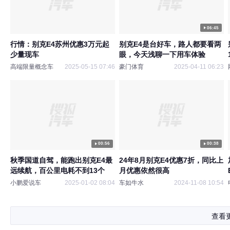
06:45
行情：别克E4苏州优惠3万元起
别克E4是台好车，路人都要看两
少量现车
眼，今天浅聊一下用车体验
高端限量概念车
2025-05-15 07:46
豪门体育
2025-04-11 06:23
00:56
00:38
秋季国道自驾，能跑出别克E4最
24年8月别克E4优惠7折，同比上
远续航，百公里电耗不到13个
月优惠依然很高
小鹏爱说车
2025-01-02 08:04
车如牛水
2024-11-08 10:54
查看