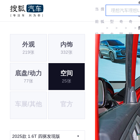
当
搜
车
前
狐
型
奇
奇
＞
＞
＞
＞
位
汽
大
瑞
瑞
外观
内饰
置:
车
全
219张
332张
底盘/动力
空间
77张
25张
车展/其他
官方
2025款 1.6T 四驱发现版