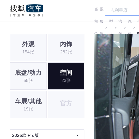
当
搜
车
广
广
前
狐
型
汽
汽
＞
＞
＞
＞
位
汽
大
传
传
外观
内饰
置:
车
全
祺
祺
154张
282张
底盘/动力
空间
55张
23张
车展/其他
官方
19张
2026款 Pro版