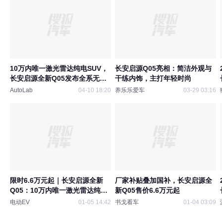
10万内唯一激光雷达纯电SUV，
长安启源Q05亮相：简洁外观与
长安启源全新Q05发布全系无门
干练内饰，主打年轻时尚
槛超级置换
AutoLab
04-10 18:20
养乐乐爱车
03-29 03:16
限时6.6万元起｜长安启源全新
厂家补贴叠加国补，长安启源全
Q05：10万内唯一激光雷达纯电
新Q05售价6.6万元起
SUV
电动EV
01-05 14:42
书戈看车
01-04 03:09