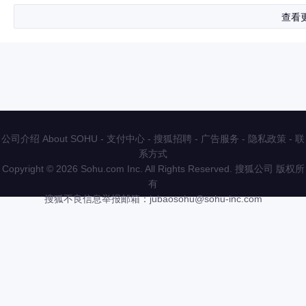
查看
公司介绍 About SOHU
-
支付中心
-
搜狐招聘
-
广告服务
-
隐私政策
-
联
系方式
Copyright
©
2026 Sohu.com Inc. All Rights Reserved. 搜狐公司
版权所
有
搜狐不良信息举报邮箱：
jubaosohu@sohu-inc.com