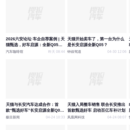
2026六安论坛·车企自荐案例 | 天
天猫开始卖车了，第一台为什么
猫甄选，好车启源：全新Q05激
是长安启源全新Q05？
光极智版数智化直售营销
汽车咖啡馆
昨天 08:44
钟叔驾道
04-30 12:06
天猫与长安汽车达成合作：首
天猫入局整车销售 联合长安推出
款“甄选好车”长安启源全新Q05
首款甄选好车 启动百亿车补计划
激光极智版上线
极目新闻
04-24 10:33
凤凰网科技
04-24 08:07