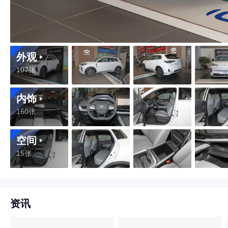
外观
107张
内饰
160张
空间
15张
资讯