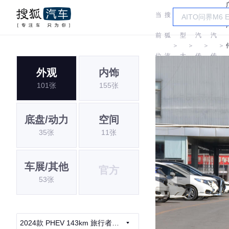
当
搜
车
广
广
前
狐
型
汽
汽
＞
＞
＞
＞
位
汽
大
传
传
外观
内饰
置:
车
全
祺
祺
101张
155张
底盘/动力
空间
35张
11张
车展/其他
官方
53张
2024款 PHEV 143km 旅行者