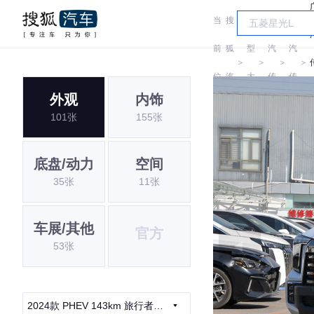
当
搜
车
广
广
前
狐
型
汽
汽
＞
＞
＞
＞
位
汽
大
传
传
外观
内饰
置:
车
全
祺
祺
101张
155张
底盘/动力
空间
35张
11张
车展/其他
官方
53张
2024款 PHEV 143km 旅行者