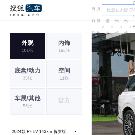
当
搜
车
广
广
前
狐
型
汽
汽
＞
＞
＞
＞
位
汽
大
传
传
外观
内饰
置:
车
全
祺
祺
101张
155张
底盘/动力
空间
35张
11张
车展/其他
官方
53张
2024款 PHEV 143km 贺岁版