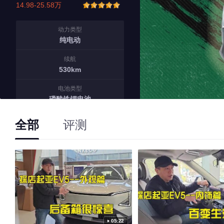
14.98-25.58万
动力类型
纯电动
续航
530km
电池类型
磷酸铁锂电池
快充/慢充
全部
评测
0.45h/-
119
20-30万车型中销量排名
No.
88
在中型SUV中的排名
No.
6
05:22
占起亚市场份额排名
No.