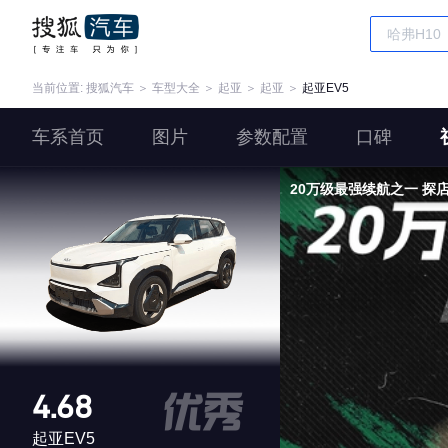
当前位置:
搜狐汽车
＞
车型大全
＞
起亚
＞
起亚
＞
起亚EV5
车系首页
图片
参数配置
口碑
20万级最强续航之一 探店
4.68
起亚EV5