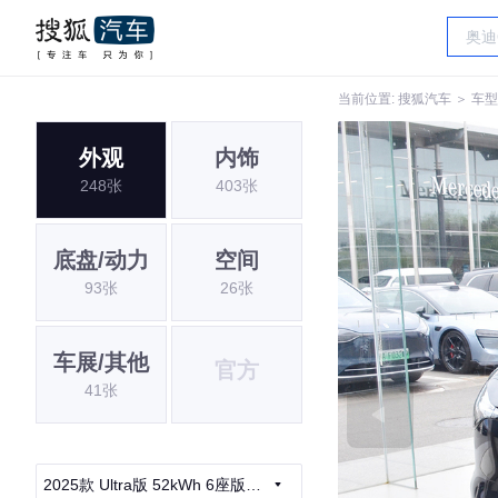
当前位置:
搜狐汽车
＞
车型
外观
内饰
248张
403张
底盘/动力
空间
93张
26张
车展/其他
官方
41张
2025款 Ultra版 52kWh 6座版