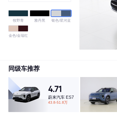
（192线激光雷达）
牧野青
雅丹黑
银色/星河蓝
金色/金瑞红
4.67
同级车推荐
·外观表现一般，低于74%同级车
·内饰表现一般，低于60%同级车
·空间表现较为优秀，优于60%同级车
4.71
蔚来汽车 ES7
43.8-51.8万