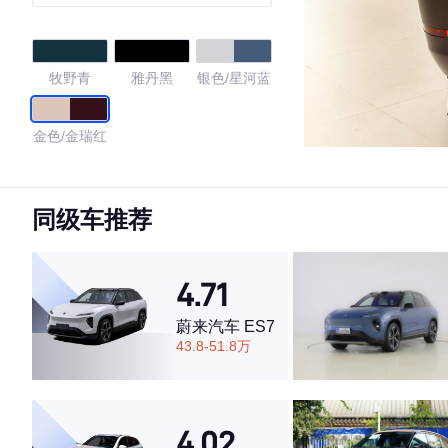
（192线激光雷达）
牧野青
雅丹黑
银色/星河蓝
金色/金瑞红
4.67
同级车推荐
·外观表现一般，低于74%同级车
4.71
·内饰表现一般，低于60%同级车
·空间表现较为优秀，优于60%同级车
蔚来汽车 ES7
43.8-51.8万
4.02