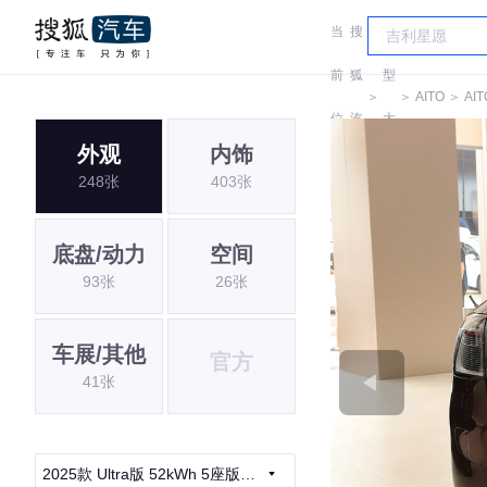
当
搜
车
前
狐
型
＞
＞
AITO
＞
AIT
位
汽
大
外观
内饰
置:
车
全
248张
403张
底盘/动力
空间
93张
26张
车展/其他
官方
41张
2025款 Ultra版 52kWh 5座版