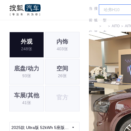
当
搜
车
前
狐
型
＞
＞
AITO
＞
AIT
位
汽
大
外观
内饰
置:
车
全
248张
403张
底盘/动力
空间
93张
26张
车展/其他
官方
41张
2025款 Ultra版 52kWh 5座版