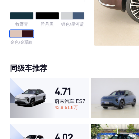
（192线激光雷达）
牧野青
雅丹黑
银色/星河蓝
金色/金瑞红
4.67
同级车推荐
·外观表现一般，低于74%同级车
4.71
·内饰表现一般，低于60%同级车
·空间表现较为优秀，优于60%同级车
蔚来汽车 ES7
43.8-51.8万
4.02