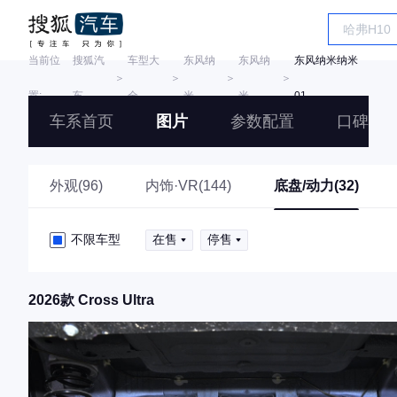
当前位
搜狐汽
车型大
东风纳
东风纳
东风纳米纳米
＞
＞
＞
＞
置:
车
全
米
米
01
车系首页
图片
参数配置
口碑
外观(96)
内饰·VR(144)
底盘/动力(32)
不限车型
在售
停售
2026款 Cross Ultra