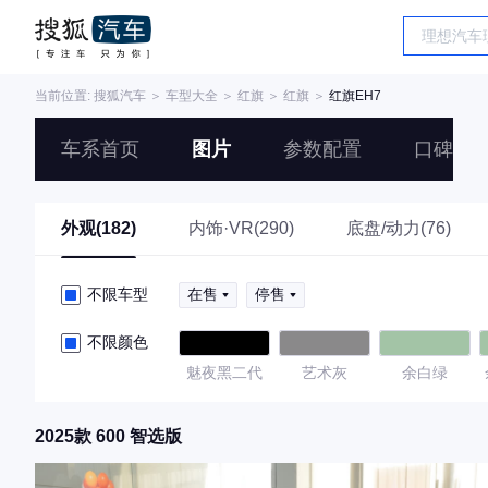
当前位置:
搜狐汽车
＞
车型大全
＞
红旗
＞
红旗
＞
红旗EH7
车系首页
图片
参数配置
口碑
外观(182)
内饰·VR(290)
底盘/动力(76)
不限车型
在售
停售
不限颜色
魅夜黑二代
艺术灰
余白绿
2025款 600 智选版