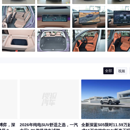
全部
视频
博弈，深
2026年纯电SUV舒适之选，一汽
全新深蓝S05限时11.59万