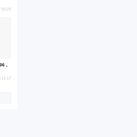
 02:25
06，
 12:17