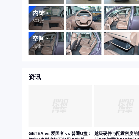
内饰
301张
空间
36张
资讯
GETEA vs 爱国者 vs 普通U盘：
越级硬件与配置密度的