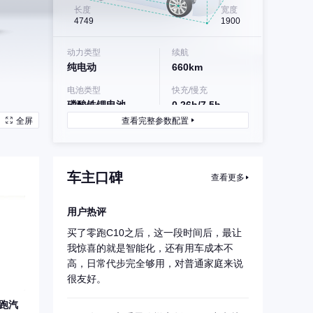
长度
宽度
4749
1900
动力类型
续航
纯电动
660km
电池类型
快充/慢充
磷酸铁锂电池
0.26h/7.5h
全屏
查看完整参数配置
车主口碑
查看更多
用户热评
买了零跑C10之后，这一段时间后，最让
我惊喜的就是智能化，还有用车成本不
高，日常代步完全够用，对普通家庭来说
很友好。
零跑汽