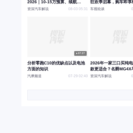
2026｜10-15万预算、续航
狂欢季启幕，购车即享
600km 以上大五座车型对比
资深汽车解说
08-03 05:31
车视轮谈
0
07:27
分析零跑C10的优缺点以及电池
2026年一家三口买纯电
方面的知识
款更适合？名爵MG4X
型空间对比
汽摩频道
07-29 02:40
资深汽车解说
0