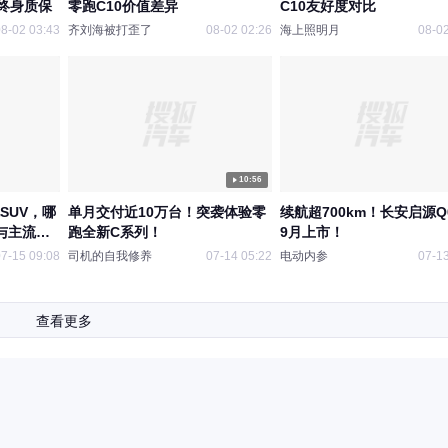
终身质保
零跑C10价值差异
C10友好度对比
8-02 03:43
齐刘海被打歪了
08-02 02:26
海上照明月
08-02
10:56
SUV，哪
单月交付近10万台！突袭体验零
续航超700km！长安启源Q
与主流车
跑全新C系列！
9月上市！
7-15 09:08
司机的自我修养
07-14 05:22
电动内参
07-13
查看更多