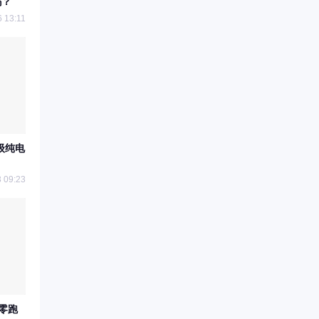
吗？
6 13:11
万级纯电
 09:23
&零跑