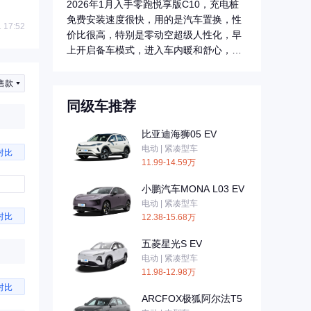
2026年1月入手零跑悦享版C10，充电桩
免费安装速度很快，用的是汽车置换，性
 17:52
价比很高，特别是零动空超级人性化，早
上开启备车模式，进入车内暖和舒心，网
上购...
售款
同级车推荐
比亚迪海狮05 EV
电动 | 紧凑型车
对比
11.99-14.59万
小鹏汽车MONA L03 EV
电动 | 紧凑型车
对比
12.38-15.68万
五菱星光S EV
电动 | 紧凑型车
11.98-12.98万
对比
ARCFOX极狐阿尔法T5