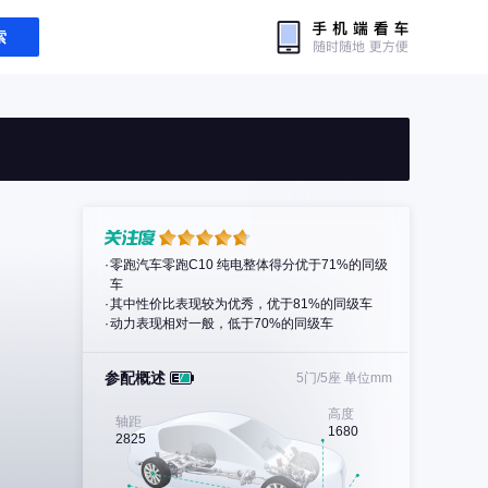
索
零跑汽车零跑C10 纯电整体得分优于71%的同级
车
其中性价比表现较为优秀，优于81%的同级车
动力表现相对一般，低于70%的同级车
参配概述
5门/5座
单位mm
高度
轴距
1680
2825