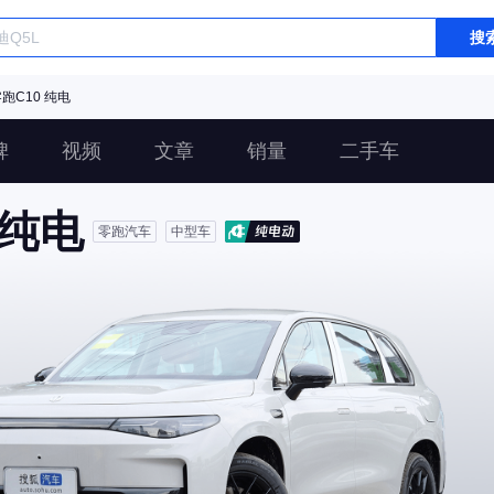
搜
跑C10 纯电
碑
视频
文章
销量
二手车
 纯电
零跑汽车
中型车