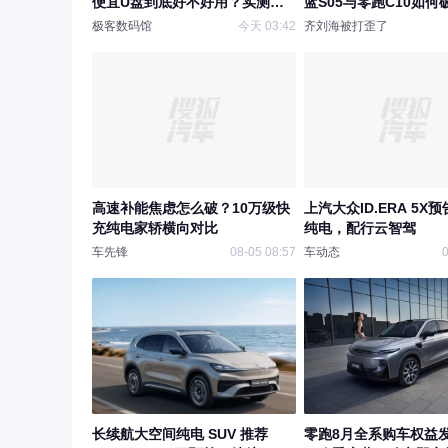
便宜U盘到底好不好用？实测解
蓝S05与零跑C10如何
析价格背后的秘密
极客数码馆
今天 03:42
齐刘海被打歪了
高速补能焦虑怎么破？10万级快
上汽大众ID.ERA 5X
充纯电家轿横向对比
纯电，配行云智驾
车先锋
08-05 08:57
车动态
0
长续航大空间纯电 SUV 推荐
零跑8月全系购车权益发