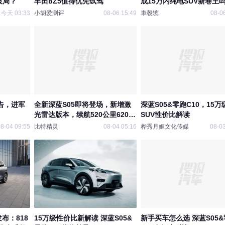
破局？
丰田bZ5值得优先试驾
成15万内纯电SUV新卷王
今天 03:33
小胡爱测评
08-06 15:49
車毂辘
08-0
预告，进军
全新深蓝S05即将登场，新增激
深蓝S05&零跑C10，15
光雷达版本，续航520公里620公
SUV性价比解读
里，11.99万起预售激光雷达版仅
8-04 09:55
比特精灵
08-04 05:16
桦秀月姬文化传媒
08-03
14.19万性价比拉满！
布：818
15万级性价比新解读 深蓝S05&
新手买车怎么选 深蓝S05