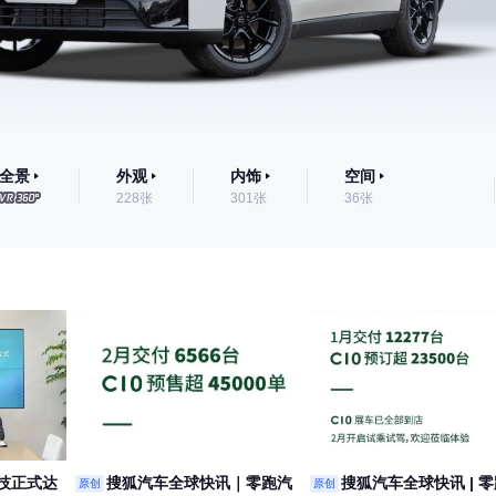
全景
外观
内饰
空间
228张
301张
36张
技正式达
搜狐汽车全球快讯｜零跑汽
搜狐汽车全球快讯 | 
原创
原创