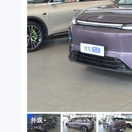
外观
228张