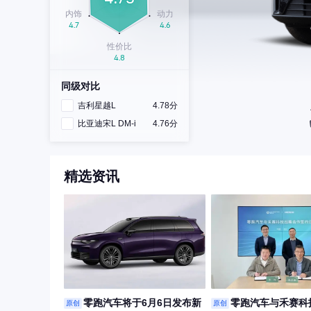
同级对比
吉利星越L
4.78分
比亚迪宋L DM-i
4.76分
精选资讯
零跑汽车将于6月6日发布新
零跑汽车与禾赛科
原创
原创