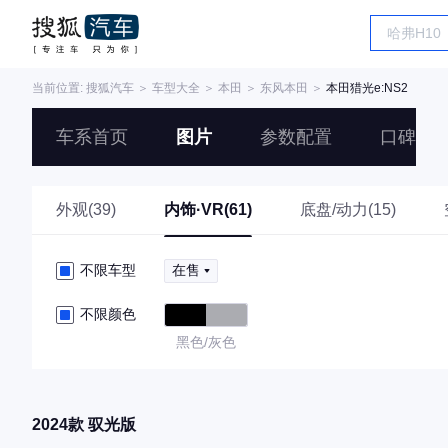
当前位置:
搜狐汽车
＞
车型大全
＞
本田
＞
东风本田
＞
本田猎光e:NS2
车系首页
图片
参数配置
口碑
外观(39)
内饰·VR(61)
底盘/动力(15)
不限车型
在售
不限颜色
黑色/灰色
2024款 驭光版