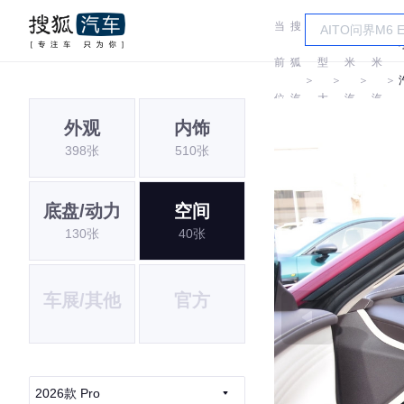
当
搜
车
小
小
前
狐
型
米
米
＞
＞
＞
＞
位
汽
大
汽
汽
外观
内饰
置:
车
全
车
车
398张
510张
底盘/动力
空间
130张
40张
车展/其他
官方
2026款 Pro