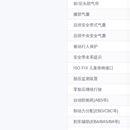
前/后头部气帘
膝部气囊
后排安全带式气囊
后排中央安全气囊
被动行人保护
安全带未系提示
ISO FIX 儿童座椅接口
胎压监测装置
零胎压继续行驶
自动防抱死(ABS等)
制动力分配(EBD/CBC等)
刹车辅助(EBA/BAS/BA等)