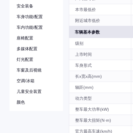
安全装备
本市最低价
车身功能/配置
附近城市低价
车内功能/配置
车辆基本参数
座椅配置
级别
多媒体配置
上市时间
灯光配置
车身形式
车窗及后视镜
长x宽x高(mm)
空调/冰箱
轴距(mm)
儿童安全装置
动力类型
颜色
整车最大功率(kW)
整车最大扭矩(N·m)
官方最高车速(km/h)