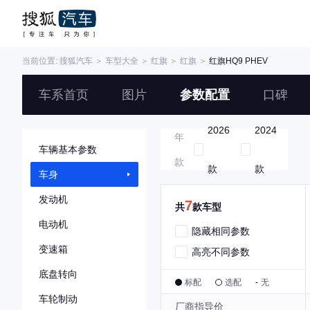
当前位置:
搜狐汽车
＞
车型大全
＞
红旗
＞
红旗
＞
红旗HQ9 PHEV
车系首页
图片
参数配置
口碑
2026
2024
年
车辆基本参数
款
款
款
车身
发动机
7
共
款车型
电动机
隐藏相同参数
变速箱
高亮不同参数
底盘转向
标配
选配
-
无
车轮制动
厂商指导价