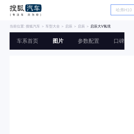
当前位置:
搜狐汽车
＞
车型大全
＞
启辰
＞
启辰
＞
启辰大V氢境
车系首页
图片
参数配置
口碑