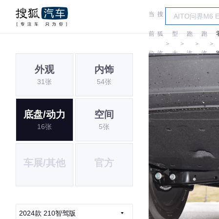
当
搜
车
零
零
前
狐
型
跑
跑
＞
＞
＞
＞
位
汽
大
汽
汽
外观
内饰
置:
车
全
车
车
31张
54张
底盘/动力
空间
16张
5张
车展/其他
官方
2024款 210智驾版