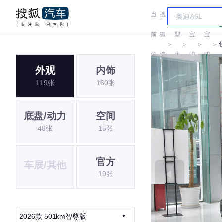
当
搜
车
前
狐
型
宝
宝
＞
＞
＞
＞
位
汽
大
骏
骏
P
外观
内饰
置:
车
全
119张
160张
底盘/动力
空间
48张
15张
官方
车展/其他
19张
2026款 501km智尊版