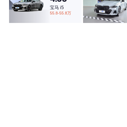
宝马 i5
55.8-55.8万