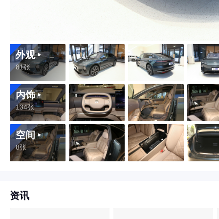
外观
81张
内饰
134张
空间
8张
资讯