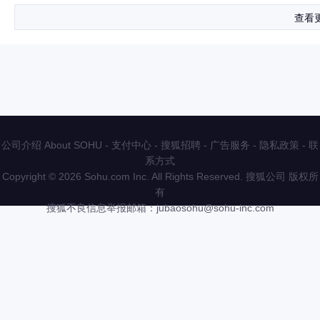
查看
公司介绍 About SOHU
-
支付中心
-
搜狐招聘
-
广告服务
-
隐私政策
-
联
系方式
Copyright
©
2026 Sohu.com Inc. All Rights Reserved. 搜狐公司
版权所
有
搜狐不良信息举报邮箱：
jubaosohu@sohu-inc.com