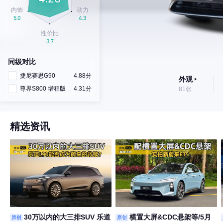
同级对比
捷尼赛思G90
4.88分
外观
尊界S800 增程版
4.31分
81张
精选资讯
30万以内的大三排SUV 乐道
横置大屏&CDC悬架等/5月
原创
原创