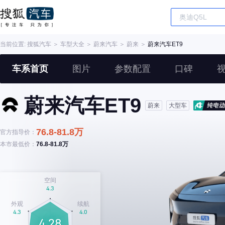
当前位置:
搜狐汽车
＞
车型大全
＞
蔚来汽车
＞
蔚来
＞
蔚来汽车ET9
车系首页
图片
参数配置
口碑
蔚来汽车ET9
蔚来
大型车
76.8-81.8万
官方指导价：
本市最低价：
76.8-81.8万