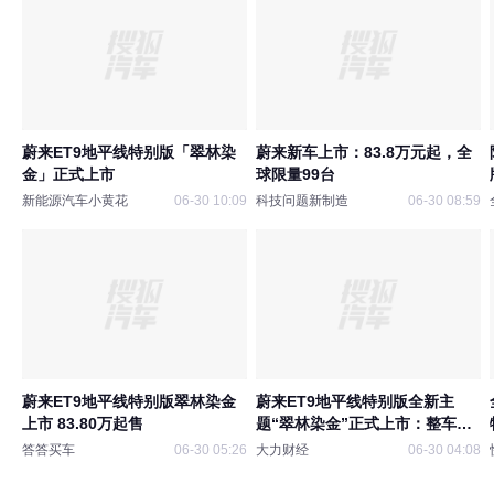
蔚来ET9地平线特别版「翠林染
蔚来新车上市：83.8万元起，全
金」正式上市
球限量99台
新能源汽车小黄花
06-30 10:09
科技问题新制造
06-30 08:59
蔚来ET9地平线特别版翠林染金
蔚来ET9地平线特别版全新主
上市 83.80万起售
题“翠林染金”正式上市：整车售
价83.8万元起，全球限量99台
答答买车
06-30 05:26
大力财经
06-30 04:08