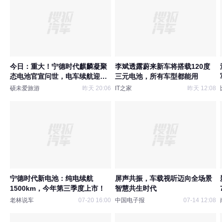
今日：重大！宁德时代麒麟凝聚
李斌透露蔚来新车将搭载120度
态电池官宣问世，电车续航迎来
三元电池，所有车型都能用
全新突破口
硕未爱旅游
昨天 20:06
IT之家
昨天 12:08
宁德时代新电池：纯电续航
屏声共振，车载视听迈向全场景
1500km，今年第三季度上市！
智慧共生时代
老林说车
07-20 16:00
中国电子报
07-14 12:08