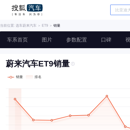
当前位置: 选车
蔚来汽车
＞
ET9
＞
销量
车系首页
图片
参数配置
口碑
蔚来汽车ET9销量