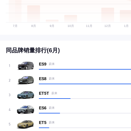
同品牌销量排行(6月)
ES9
蔚来
1
ES8
蔚来
2
ET5T
蔚来
3
ES6
蔚来
4
ET5
蔚来
5