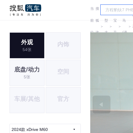
当
搜
车
宝
前
狐
型
宝
马
＞
＞
＞
＞
位
汽
大
马
(进
外观
内饰
置:
车
全
口)
54张
底盘/动力
空间
5张
车展/其他
官方
2024款 xDrive M60