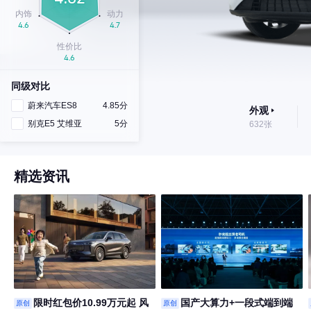
同级对比
蔚来汽车ES8
4.85分
外观
别克E5 艾维亚
5分
632张
精选资讯
限时红包价10.99万元起 风
国产大算力+一段式端到端
原创
原创