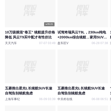
05:21
10万级插混“卷王” 续航提升价格
试驾奇瑞风云T9L，230km纯电
降低 风云T9买中配才有性价比
+2000km综合续航，家用SUV新
选择
天天汽车
07-07 03:49
盘车匠V
06-28 07:38
五菱推出星光L长续航SUV长途
五菱推出星光L长续航SUV长途
自驾告别续航焦虑
自驾告别续航焦虑
上海车事纪
06-09 03:39
中关村在线
06-08 06:51