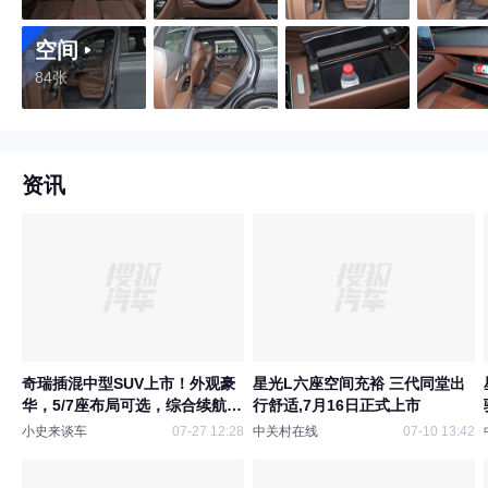
空间
84张
资讯
奇瑞插混中型SUV上市！外观豪
星光L六座空间充裕 三代同堂出
华，5/7座布局可选，综合续航
行舒适,7月16日正式上市
1400km
小史来谈车
07-27 12:28
中关村在线
07-10 13:42