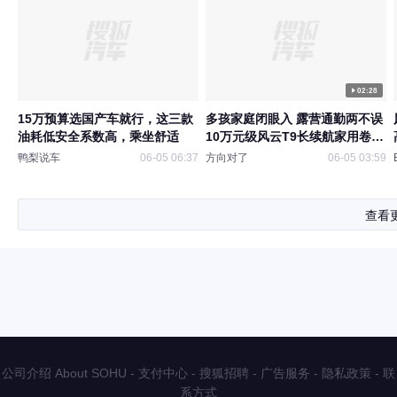
02:28
15万预算选国产车就行，这三款
多孩家庭闭眼入 露营通勤两不误
油耗低安全系数高，乘坐舒适
10万元级风云T9长续航家用卷王
SUV
鸭梨说车
06-05 06:37
方向对了
06-05 03:59
查看
公司介绍 About SOHU
-
支付中心
-
搜狐招聘
-
广告服务
-
隐私政策
-
联
系方式