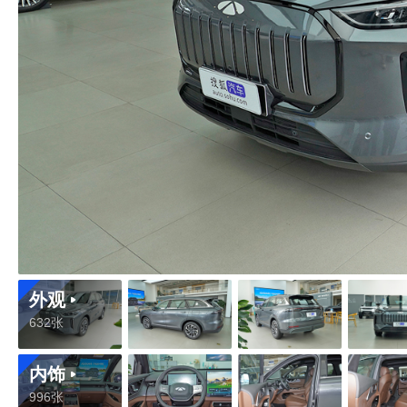
外观
632张
内饰
996张