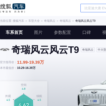
当前位置:
搜狐汽车
＞
车型大全
＞
奇瑞风云
＞
奇瑞风云
＞
奇瑞风云风云T9
车系首页
图片
参数配置
口碑
奇瑞风云风云T9
奇瑞风云
中大
11.99-19.39万
官方指导价：
本市最低价：
10.29-16.39万