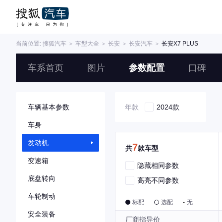
当前位置:
搜狐汽车
＞
车型大全
＞
长安
＞
长安汽车
＞
长安X7 PLUS
车系首页
图片
参数配置
口碑
车辆基本参数
年款
2024款
车身
发动机
7
共
款车型
变速箱
隐藏相同参数
底盘转向
高亮不同参数
车轮制动
标配
选配
-
无
安全装备
厂商指导价