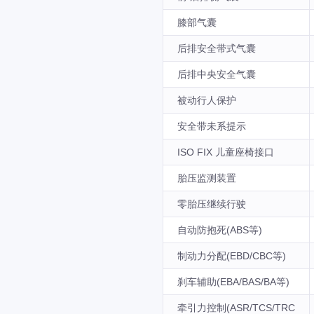
膝部气囊
后排安全带式气囊
后排中央安全气囊
被动行人保护
安全带未系提示
ISO FIX 儿童座椅接口
胎压监测装置
零胎压继续行驶
自动防抱死(ABS等)
制动力分配(EBD/CBC等)
刹车辅助(EBA/BAS/BA等)
牵引力控制(ASR/TCS/TRC