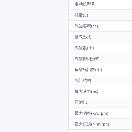
发动机型号
排量(L)
汽缸容积(cc)
进气形式
汽缸数(个)
汽缸排列形式
每缸气门数(个)
气门结构
最大马力(ps)
压缩比
最大功率(kW/rpm)
最大扭矩(N·m/rpm)