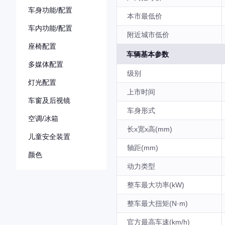
车身功能/配置
本市最低价
车内功能/配置
附近城市低价
座椅配置
车辆基本参数
多媒体配置
级别
灯光配置
上市时间
车窗及后视镜
车身形式
空调/冰箱
长x宽x高(mm)
儿童安全装置
轴距(mm)
颜色
动力类型
整车最大功率(kW)
整车最大扭矩(N·m)
官方最高车速(km/h)