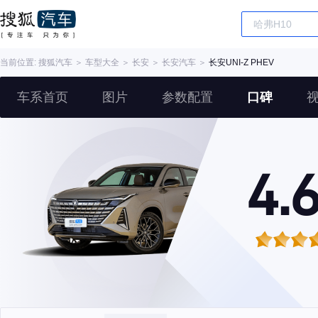
当前位置:
搜狐汽车
＞
车型大全
＞
长安
＞
长安汽车
＞
长安UNI-Z PHEV
车系首页
图片
参数配置
口碑
4.