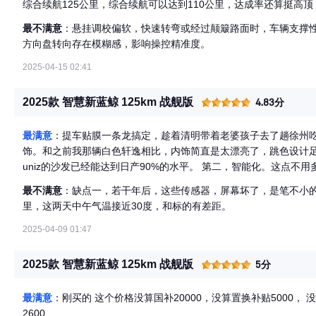
综合续航125公里，综合续航可以达到110公里，达成率还算挺高顶
以后，它的表现令我十分满意！都不用加油了；每天下班回来就是
最不满意
：悬挂调校偏软，快速转弯或经过颠簸路面时，车辆支撑
一度电，充满以后，不到10块钱可以跑110公里，基本都是三天充
方向盘转向存在模糊感，影响操控精准度。
助驾驶功能，具备偏离预警、主动刹车等功能，还有全景影像和透明
侧气囊等安全装置，这么一款性价比很高的紧凑型新能源SUV，你
2025-04-15 02:41
2025款 智慧新蓝鲸 125km 战舰版
4.83分
最满意
：提车贴膜一条龙搞定，趁着清明带着老婆孩子去了趟徐州吃
饰。和之前我那辆白色轩逸相比，内饰简直是太漂亮了，跳色设计
uniz的沙发已经能达到日产90%的水平。 第二，智能化。这点
其智驾，开高速很省心，开熟了以后更爽。 第三，外观。之前开轿
最不满意
：缺点一，若干年后，这些传感器，屏幕坏了，是笔不小的
心停车问题了，马路牙子，直接杀上去！！！ 第四，省钱。实话实
里，这两天中午气温接近30度，和标的有差距。
常省了，20块钱以内能跑将近100公里，我上班一天来回40来公
2025-04-09 01:47
2025款 智慧新蓝鲸 125km 战舰版
5分
最满意
：刚买的 这个价格没算国补20000，没算置换补贴5000， 没
2600