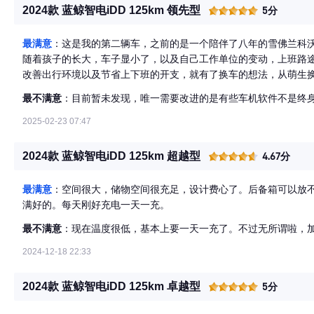
2024款 蓝鲸智电iDD 125km 领先型
5分
最满意
：这是我的第二辆车，之前的是一个陪伴了八年的雪佛兰科
随着孩子的长大，车子显小了，以及自己工作单位的变动，上班路
改善出行环境以及节省上下班的开支，就有了换车的想法，从萌生换
配置吸引了，后面去试驾了uniz和零跑c10，最终就觉得买了小
最不满意
：目前暂未发现，唯一需要改进的是有些车机软件不是终
了600块钱，截止今天油表显示还能跑320公里，电量也还能跑80
老婆小孩来场说走就走的旅行，一起开启拥有小z的美好生活！
2025-02-23 07:47
2024款 蓝鲸智电iDD 125km 超越型
4.67分
最满意
：空间很大，储物空间很充足，设计费心了。后备箱可以放
满好的。每天刚好充电一天一充。
最不满意
：现在温度很低，基本上要一天一充了。不过无所谓啦，
2024-12-18 22:33
2024款 蓝鲸智电iDD 125km 卓越型
5分