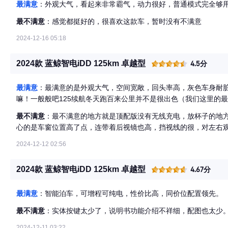
最满意
：外观大气，看起来非常霸气，动力很好，普通模式完全够
最不满意
：感觉都挺好的，很喜欢这款车，暂时没有不满意
2024-12-16 05:18
2024款 蓝鲸智电iDD 125km 卓越型
4.5分
最满意
：最满意的是外观大气，空间宽敞，回头率高，灰色车身耐
嘛！一般般吧125续航冬天跑百来公里并不是很出色（我们这里的最
最不满意
：最不满意的地方就是顶配版没有无线充电，放杯子的地
心的是车窗位置高了点，连带着后视镜也高，挡视线的很，对左右
2024-12-12 02:56
2024款 蓝鲸智电iDD 125km 卓越型
4.67分
最满意
：智能泊车，可增程可纯电，性价比高，同价位配置领先。
最不满意
：实体按键太少了，说明书功能介绍不祥细，配图也太少
2024-12-11 03:22