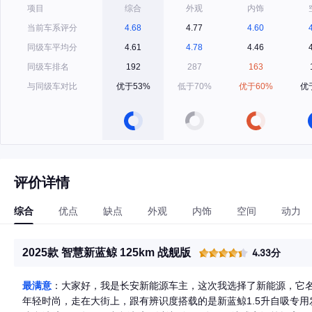
项目
综合
外观
内饰
当前车系评分
4.68
4.77
4.60
同级车平均分
4.61
4.78
4.46
同级车排名
192
287
163
与同级车对比
优于53%
低于70%
优于60%
优
评价详情
综合
优点
缺点
外观
内饰
空间
动力
2025款 智慧新蓝鲸 125km 战舰版
4.33分
最满意
：大家好，我是长安新能源车主，这次我选择了新能源，它名叫U
年轻时尚，走在大街上，跟有辨识度搭载的是新蓝鲸1.5升自吸专用