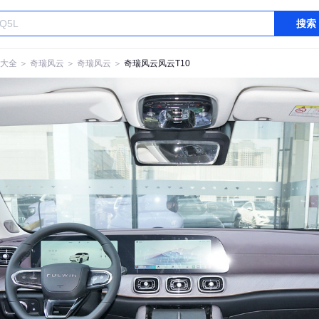
搜索
大全
＞
奇瑞风云
＞
奇瑞风云
＞
奇瑞风云风云T10