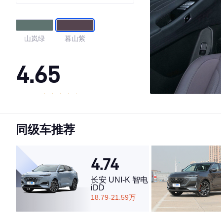
山岚绿
暮山紫
4.65
·外观表现一般，低于87%同级车
·内饰表现较为优秀，优于71%同级车
同级车推荐
·空间表现较为优秀，优于51%同级车
4.74
长安 UNI-K 智电
iDD
18.79-21.59万