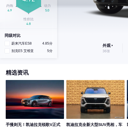
同级对比
蔚来汽车ES8
4.85分
外观
别克E5 艾维亚
5分
36张
精选资讯
手慢则无！凯迪拉克锐歌V正式
凯迪拉克全新大型SUV亮相，车