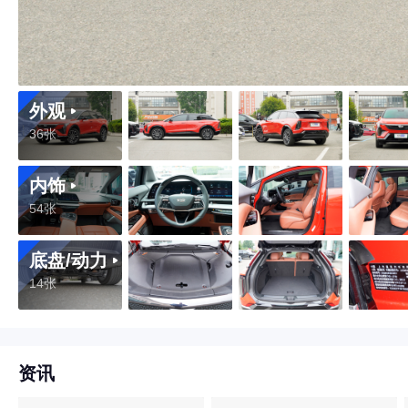
外观
36张
内饰
54张
底盘/动力
14张
资讯