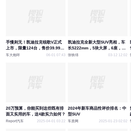
手慢则无！凯迪拉克锐歌V正式
凯迪拉克全新大型SUV亮相，车
上市，限量124台，售价39.99万
长5222mm，5块大屏，6座，续
元
航642km
车大炮咩
06-01 07:43
张铁绵
03-12 12:02
20万预算，你能买到这些既有排
2024年新车商品性评价排名：中
面又实用的车，这4款实力如何？
型SUV
Report汽车
2025-04-01 03:22
车质网
2025-01-23 02:02