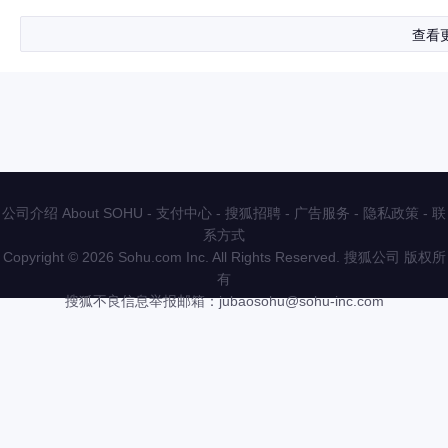
查看
公司介绍 About SOHU
-
支付中心
-
搜狐招聘
-
广告服务
-
隐私政策
-
联
系方式
Copyright
©
2026 Sohu.com Inc. All Rights Reserved. 搜狐公司
版权所
有
搜狐不良信息举报邮箱：
jubaosohu@sohu-inc.com