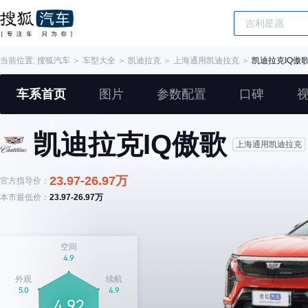
当前位置:
搜狐汽车
＞
车型大全
＞
凯迪拉克
＞
上海通用凯迪拉克
＞
凯迪拉克IQ傲
车系首页
图片
参数配置
口碑
凯迪拉克IQ傲歌
上海通用凯迪拉克
23.97-26.97万
官方指导价：
本市最低价：
23.97-26.97万