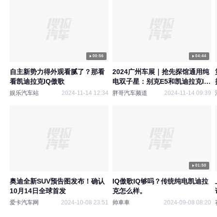
00:56
04:44
自主新势力得外观看腻了？那看
2024广州车展｜抢先探馆通用纯
看凯迪拉克IQ傲歌
电双子星：别克E5和凯迪拉克IQ
傲歌
娱乐汽车站
2024-11-14 12:34
胖哥汽车频道
2024-11-14 09:39
01:50
奥迪全新SUV预告图发布！确认
IQ傲歌IQ够吗？传统纯电凯迪拉
10月14日全球首发
克怎么样。
爱卡汽车网
2024-10-08 23:51
帅車車
2024-09-08 08:20