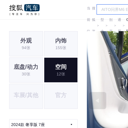
当
搜
车
汽
前
狐
型
别
通
＞
＞
＞
＞
位
汽
大
克
用
外观
内饰
置:
车
全
别
94张
155张
克
底盘/动力
空间
30张
12张
车展/其他
官方
2024款 奢享版 7座