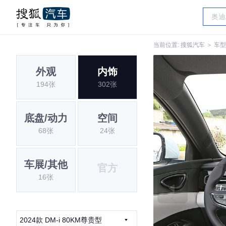
当前位置:
搜狐汽车
＞
车型
外观
内饰
194张
302张
底盘/动力
空间
68张
24张
车展/其他
官方
16张
2024款 DM-i 80KM尊贵型