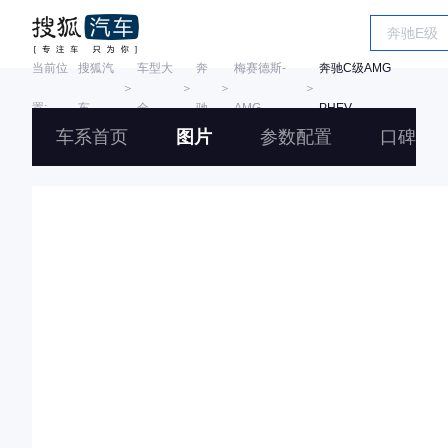
当前位
搜狐汽
车型大
奔
梅赛德斯-
奔驰C级AMG
＞
＞
＞
＞
置:
车
全
驰
AMG
PHEV
车系首页
图片
参数配置
口碑