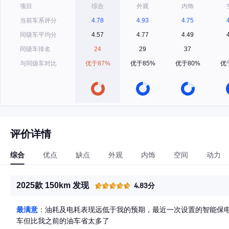
项目
综合
外观
内饰
当前车系评分
4.78
4.93
4.75
同级车平均分
4.57
4.77
4.49
同级车排名
24
29
37
与同级车对比
优于87%
优于85%
优于80%
优
评价详情
综合
优点
缺点
外观
内饰
空间
动力
2025款 150km 发现
4.83分
最满意
：油耗及电耗表现远低于我的预期，最近一次设置的智能保电纯
车但比我之前的油车省太多了