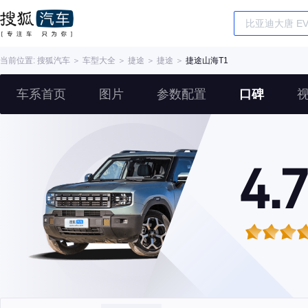
当前位置:
搜狐汽车
＞
车型大全
＞
捷途
＞
捷途
＞
捷途山海T1
车系首页
图片
参数配置
口碑
4.