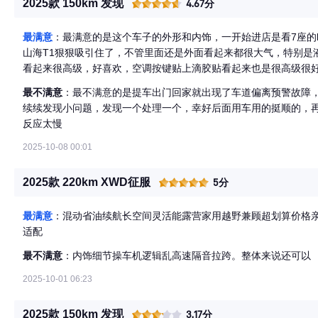
2025款 150km 发现
4.67分
最满意
：最满意的是这个车子的外形和内饰，一开始进店是看7座的
山海T1狠狠吸引住了，不管里面还是外面看起来都很大气，特别是
看起来很高级，好喜欢，空调按键贴上滴胶贴看起来也是很高级很好
蛮好用的，车道偏离预警只要车速超过了65km而且压线了就会有
最不满意
：最不满意的是提车出门回家就出现了车道偏离预警故障
鸡好用耶！安全性能蛮高的，只要不系安全带，车子就无法行驶，
续续发现小问题，发现一个处理一个，幸好后面用车用的挺顺的，再
全带的坏习惯！360全景摄像头蛮好用的，虽然整车摄像头数量不
反应太慢
低于15km时会自动切换360全景摄像头，很好的保护了车身安全
的，很好的提醒了路人此刻你正在倒车，倒车速度也挺慢，不会过
2025-10-08 00:01
对不会像普通电车那样一下子就冲出去了！起步的刹车速度我真的是
驶，车速随意设置，跟车距离也可以自己设置，试了几次感觉还不
2025款 220km XWD征服
5分
车，都能按设置的距离及时刹住，当然这个还是要自己用点心不能完
的大五座坐着很舒服一点也不拘束，后排放下就是一张大床，带两
最满意
：混动省油续航长空间灵活能露营家用越野兼顾超划算价格
1500km超长续航，长途旅行既不用担心续航焦虑也不用担心孩子
适配
调自带香氛系统，车子提到手的时候一点异味都没有反而感觉很舒服，
豫的选它，性价比还是挺高的，出去洗车人家都以为这个车子要20
最不满意
：内饰细节操车机逻辑乱高速隔音拉跨。整体来说还可以
2025-10-01 06:23
2025款 150km 发现
3.17分