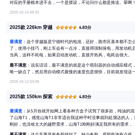
对应的手册根本进不去，一个是摆设，不论问什么都是推送。晕啊
了，看着太喜欢了，再一个空间大是真的，自己实际坐进去感受就
么的碾压状，开车吗，图的就是好看、好开，这个风噪、超控性都
2025-10-14 09:35
爱好者，多数通勤，偶尔出去溜达溜达（现在还没机会出去），选
2025款 226km 穿越
4.83分
最满意
：这个穿越版是宁德时代的电池，还好，跑市区基本都不怎
了，使用小技巧，刚上车会有一点冷，直接用强制保电，用发动机
当风，这样不耗电，如果启动发动机，直接开热风，电耗会很大。
最不满意
：说实话话，最不满意的就是这个雨刮器的自动感应模式
唯一缺点了，然后用自动模式最慢的速度也是很快，目前就发现这
2025-10-12 03:06
2025款 150km 探索
4.83分
最满意
：从5月份就开始网上看各种方盒子试驾了很多款，纯油的混
了山海T1，感觉山海T1非常适合我这种平时没事就到处溜达的人，
刚好，也没啥太大的越野需求，山海T1刚刚好满足我所有的需求，
最不满意
：这个车要是有备胎就好了，缺少备胎，底部电池有点低