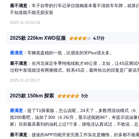
最不满意
：车子自带的行车记录仪很糊基本看不清前车车牌，就算
不知道能不能无损安装
2025-11-23 02:19
2025款 220km XWD征服
4.17分
最满意
：车辆底盘稳的一批，比朋友的宋Plus强太多。
最不满意
：在河北保定冬季纯电续航才48公里，太短，让4S店测
过程中发现就没有两驱模式。联系4S店，最终给出的回复是厂家说
2025-11-22 05:17
2025款 150km 探索
5分
最满意
：提了T1探索版，怎么说呢，24天了，多数用混动模式（6、
按200看吧，油加了300（6.26/升，显示还能跑96?，有提示说
家）目前最高看到的油耗上过7个多，馈电没认真试过，不敢说，总里
老是不敢把电用的太低，30-40%之间就充到90%，再跑，除了
最不满意
：捷途的APP功能开发完善工作实在是懒惰，好多都不能
时候糊涂了一下，电池应该在选的大点，多花几W，能少几次跑充