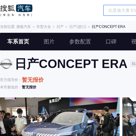
当前位置:
搜狐汽车
＞
车型大全
＞
日产
＞
日产(进口)
＞
日产CONCEPT ERA
车系首页
图片
参数配置
口碑
日产CONCEPT ERA
日
暂无报价
官方指导价：
本市最低价：
暂无报价