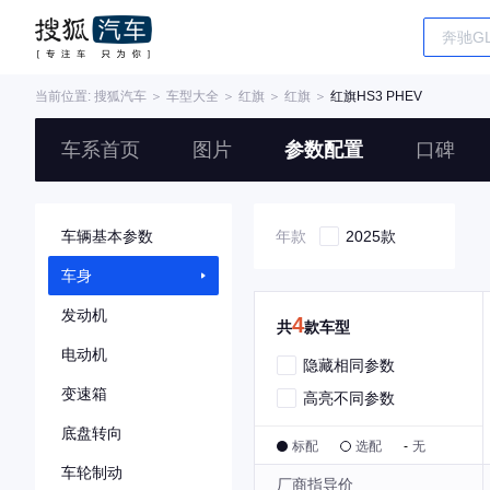
当前位置:
搜狐汽车
＞
车型大全
＞
红旗
＞
红旗
＞
红旗HS3 PHEV
车系首页
图片
参数配置
口碑
车辆基本参数
年款
2025款
车身
发动机
4
共
款车型
电动机
隐藏相同参数
变速箱
高亮不同参数
底盘转向
标配
选配
-
无
车轮制动
厂商指导价