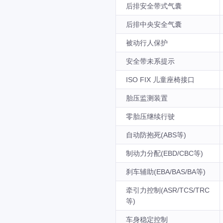
后排安全带式气囊
后排中央安全气囊
被动行人保护
安全带未系提示
ISO FIX 儿童座椅接口
胎压监测装置
零胎压继续行驶
自动防抱死(ABS等)
制动力分配(EBD/CBC等)
刹车辅助(EBA/BAS/BA等)
牵引力控制(ASR/TCS/TRC
等)
车身稳定控制