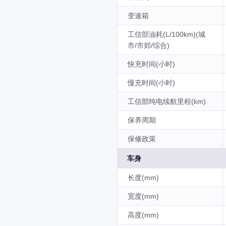
变速箱
工信部油耗(L/100km)(城
市/市郊/综合)
快充时间(小时)
慢充时间(小时)
工信部纯电续航里程(km)
保养周期
保修政策
车身
长度(mm)
宽度(mm)
高度(mm)