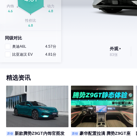
同级对比
奥迪A6L
4.57分
外观
比亚迪汉 EV
4.81分
83张
精选资讯
新款腾势Z9GT内饰官图发
豪华配置拉满 腾势Z9GT座
原创
原创