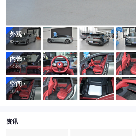
外观
83张
内饰
148张
空间
10张
资讯