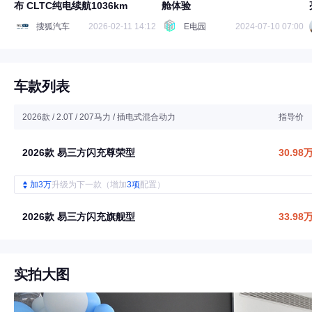
布 CLTC纯电续航1036km
舱体验
搜狐汽车
2026-02-11 14:12
E电园
2024-07-10 07:00
车款列表
2026款 / 2.0T / 207马力 / 插电式混合动力
指导价
2026款 易三方闪充尊荣型
30.98
加3万
升级为下一款（增加
3项
配置）
2026款 易三方闪充旗舰型
33.98
实拍大图