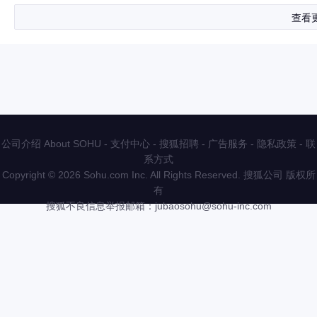
查看
公司介绍 About SOHU
-
支付中心
-
搜狐招聘
-
广告服务
-
隐私政策
-
联
系方式
Copyright
©
2026 Sohu.com Inc. All Rights Reserved. 搜狐公司
版权所
有
搜狐不良信息举报邮箱：
jubaosohu@sohu-inc.com