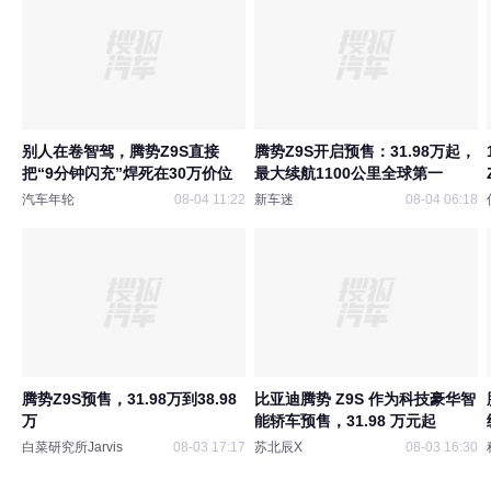
别人在卷智驾，腾势Z9S直接
腾势Z9S开启预售：31.98万起，
把“9分钟闪充”焊死在30万价位
最大续航1100公里全球第一
汽车年轮
08-04 11:22
新车迷
08-04 06:18
腾势Z9S预售，31.98万到38.98
比亚迪腾势 Z9S 作为科技豪华智
万
能轿车预售，31.98 万元起
白菜研究所Jarvis
08-03 17:17
苏北辰X
08-03 16:30