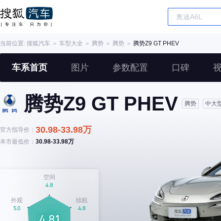
当前位置:
搜狐汽车
＞
车型大全
＞
腾势
＞
腾势
＞
腾势Z9 GT PHEV
车系首页
图片
参数配置
口碑
腾势Z9 GT PHEV
腾势
中大
30.98-33.98万
官方指导价：
本市最低价：
30.98-33.98万