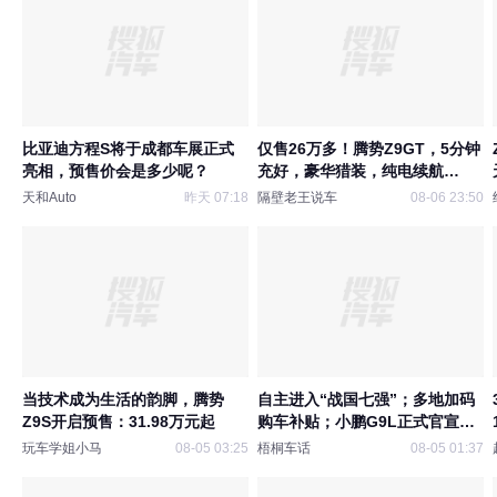
比亚迪方程S将于成都车展正式
仅售26万多！腾势Z9GT，5分钟
亮相，预售价会是多少呢？
充好，豪华猎装，纯电续航
1036km
天和Auto
昨天 07:18
隔壁老王说车
08-06 23:50
当技术成为生活的韵脚，腾势
自主进入“战国七强”；多地加码
Z9S开启预售：31.98万元起
购车补贴；小鹏G9L正式官宣；
腾势Z9S开启预售；一汽-大众推
玩车学姐小马
08-05 03:25
梧桐车话
08-05 01:37
全系双终身质保；东风风神L8Y
官图发布...