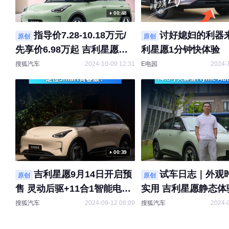
00:48
指导价7.28-10.18万元/
讨好媳妇的利器
原创
原创
先享价6.98万起 吉利星愿正
利星愿1分钟快体验
式上市
搜狐汽车
2024-10-09 12:31
E电园
2024-
00:39
吉利星愿9月14日开启预
试车日志｜外观
原创
原创
售 灵动后驱+11合1智能电驱
实用 吉利星愿静态体验
定位Smart青春版？
利星愿 #静态体验 #
搜狐汽车
2024-09-12 08:09
搜狐汽车
2024-