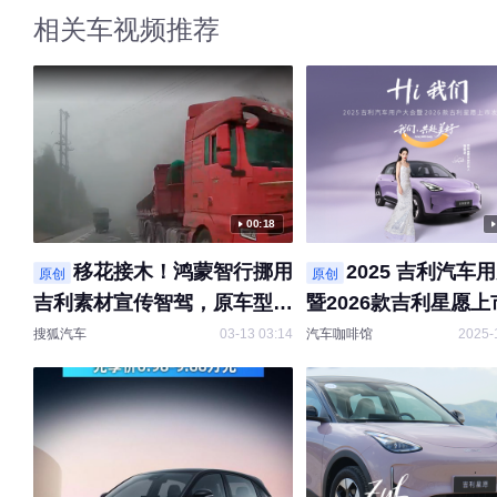
相关车视频推荐
00:18
移花接木！鸿蒙智行挪用
2025 吉利汽车
原创
原创
吉利素材宣传智驾，原车型为
暨2026款吉利星愿
吉利星愿，车主称纯手动操
会直播回放
搜狐汽车
03-13 03:14
汽车咖啡馆
2025-
作。