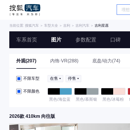
当前位置:
搜狐汽车
＞
车型大全
＞
吉利
＞
吉利汽车
＞
吉利星愿
车系首页
图片
参数配置
口碑
外观(207)
内饰·VR(288)
底盘/动力(74)
不限车型
在售
停售
不限颜色
黑色/海盐蓝
黑色/慕斯银
黑色/冰莓粉
2026款 410km 向往版