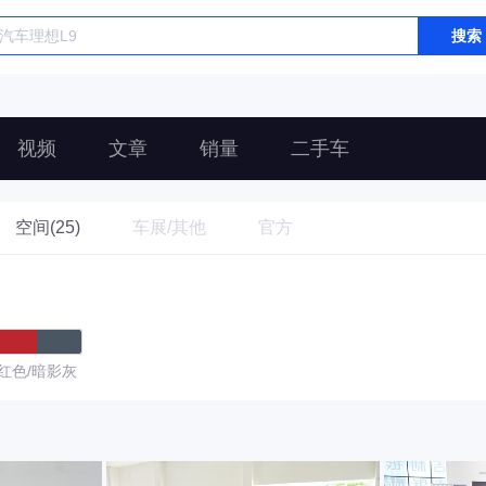
搜索
视频
文章
销量
二手车
空间(25)
车展/其他
官方
红色/暗影灰