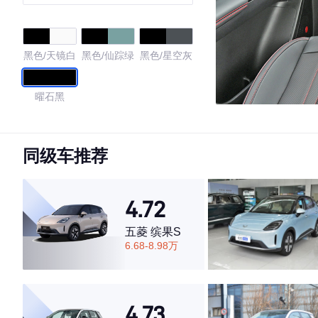
黑色/天镜白
黑色/仙踪绿
黑色/星空灰
曜石黑
4.75
同级车推荐
·外观表现较为优秀，优于76%同级车
4.72
·内饰表现较为优秀，优于80%同级车
·空间表现较为优秀，优于91%同级车
五菱 缤果S
6.68-8.98万
4.73