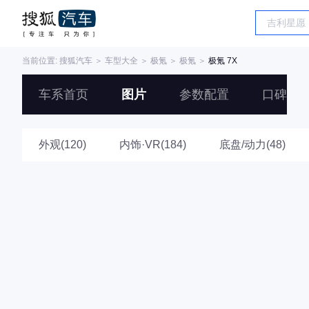
当前位置:
搜狐汽车
＞
车型大全
＞
极氪
＞
极氪
＞
极氪 7X
车系首页
图片
参数配置
口碑
外观(120)
内饰·VR(184)
底盘/动力(48)