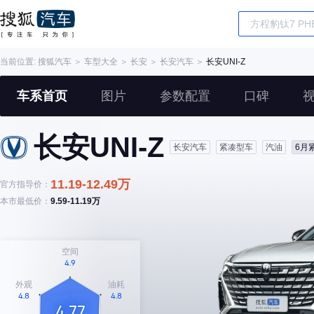
当前位置:
搜狐汽车
＞
车型大全
＞
长安
＞
长安汽车
＞
长安UNI-Z
车系首页
图片
参数配置
口碑
长安UNI-Z
长安汽车
紧凑型车
汽油
6月
11.19-12.49万
官方指导价：
本市最低价：
9.59-11.19万