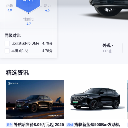
同级对比
比亚迪宋Pro DM-i
4.79分
外观
丰田威兰达
4.78分
116张
精选资讯
补贴后售价8.09万元起 2025
搭载新蓝鲸500Bar发动机
原创
原创