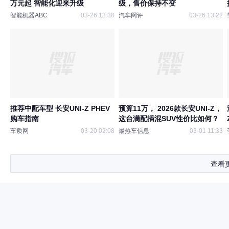
万元起 智能化迎来升级
级，售价保持不变
智能机器ABC
03-26 13:30
汽车网评
03-26 13:22
推荐中配车型 长安UNI-Z PHEV
预算11万， 2026款长安UNI-Z，
购车指南
这台满配插混SUV性价比如何？
车质网
03-20 02:08
最热车信息
03-01 11:33
查看