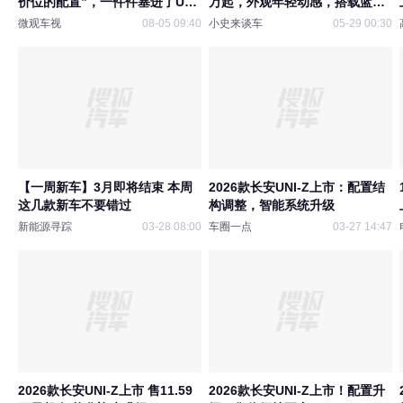
价位的配置”，一件件塞进了UNI-
万起，外观年轻动感，搭载蓝鲸
Z
1.5T
微观车视
08-05 09:40
小史来谈车
05-29 00:30
【一周新车】3月即将结束 本周
2026款长安UNI-Z上市：配置结
这几款新车不要错过
构调整，智能系统升级
新能源寻踪
03-28 08:00
车圈一点
03-27 14:47
2026款长安UNI-Z上市 售11.59
2026款长安UNI-Z上市！配置升