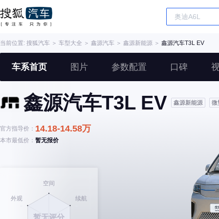
当前位置:
搜狐汽车
＞
车型大全
＞
鑫源汽车
＞
鑫源新能源
＞
鑫源汽车T3L EV
车系首页
图片
参数配置
口碑
鑫源汽车T3L EV
鑫源新能源
微
14.18-14.58万
官方指导价：
本市最低价：
暂无报价