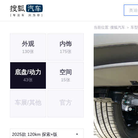
当前位置:
搜狐汽车
＞
车型
外观
内饰
130张
175张
底盘/动力
空间
43张
15张
车展/其他
官方
2025款 120km 探索+版