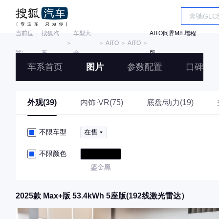
当前位
搜狐汽
车型大
AITO问界M8 增程
＞
＞
AITO
＞
AITO
＞
置:
车
全
版
车系首页
图片
参数配置
口碑
外观(39)
内饰·VR(75)
底盘/动力(19)
不限车型
在售
不限颜色
鎏金黑
2025款 Max+版 53.4kWh 5座版(192线激光雷达）