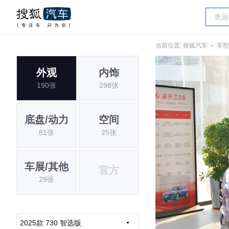
当前位置:
搜狐汽车
＞
车型
外观
内饰
190张
298张
底盘/动力
空间
81张
25张
车展/其他
官方
29张
2025款 730 智选版