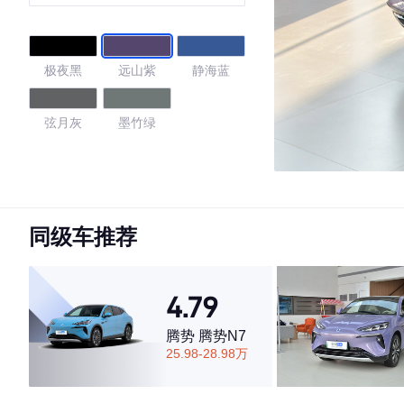
极夜黑
远山紫
静海蓝
弦月灰
墨竹绿
4.93
同级车推荐
·外观表现较为优秀，优于85%同级车
·内饰表现较为优秀，优于96%同级车
·空间表现较为优秀，优于100%同级车
4.79
腾势 腾势N7
25.98-28.98万