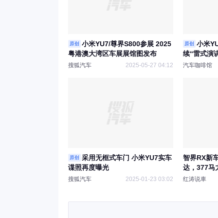
小米YU7/尊界S800参展 2025
小米Y
原创
原创
粤港澳大湾区车展展馆图发布
续“雷式演
搜狐汽车
2025-05-27 04:12
汽车咖啡馆
采用无框式车门 小米YU7实车
智界RX新
原创
谍照再度曝光
达，377马
同级
搜狐汽车
2025-01-23 03:02
红涛说車