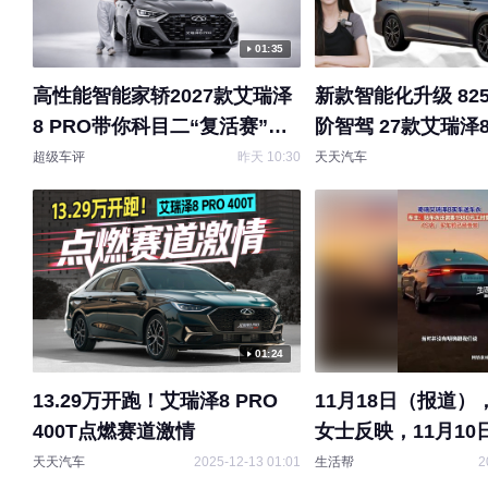
01:35
高性能智能家轿2027款艾瑞泽
新款智能化升级 82
8 PRO带你科目二“复活赛”一
阶智驾 27款艾瑞泽8
把过！
等一波
超级车评
昨天 10:30
天天汽车
01:24
13.29万开跑！艾瑞泽8 PRO
11月18日（报道
400T点燃赛道激情
女士反映，11月1
宝瑞祥购买奇瑞艾瑞
天天汽车
2025-12-13 01:01
生活帮
2