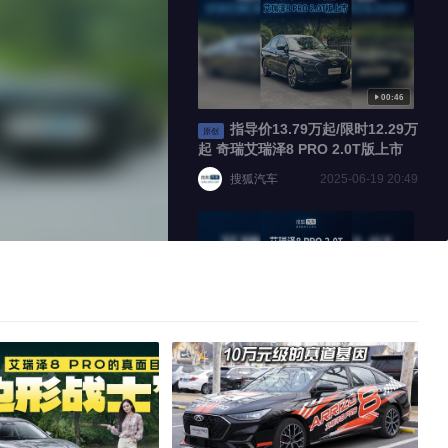
标准
100
00:46
100
指导价13.79万起/限时12.29万
原创
起 奇瑞艾瑞泽8 PRO 2.0T版上市
搜狐汽车
2025-06-19 20:49
倍速
02:10
今晚上市！奇瑞艾瑞泽8 PRO
原创
2.0T 四出真排气/254马力
搜狐汽车
2025-06-19 16:19