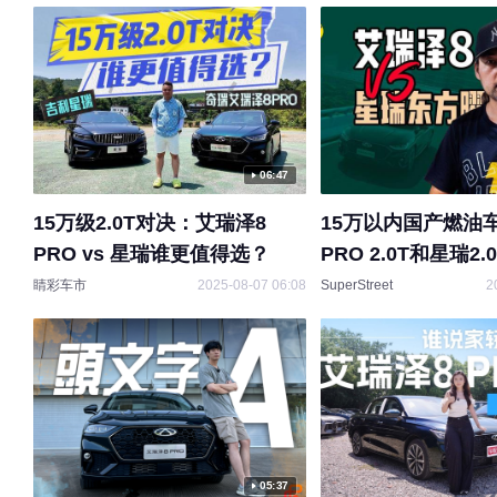
PRO，购车时4S
衣，工时费1980
发现必须在店里贴
要将车衣拿走去别
不同意。4S店表示
经告知黄女士，如
06:47
可以去找便宜的地
车衣不能带走，只
15万级2.0T对决：艾瑞泽8
15万以内国产燃油车
贴。
PRO vs 星瑞谁更值得选？
PRO 2.0T和星瑞2
对比
睛彩车市
2025-08-07 06:08
SuperStreet
2
05:37