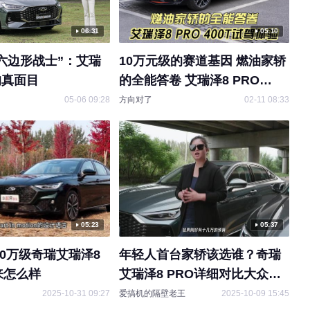
06:31
05:10
六边形战士”：艾瑞
10万元级的赛道基因 燃油家轿
的真面目
的全能答卷 艾瑞泽8 PRO
400T试驾体验
00:47
05-06 09:28
方向对了
02-11 08:33
奇瑞艾瑞泽8 PRO上市 限时红
原创
包价10.39万起售
搜狐汽车
2025-03-22 20:49
05:23
05:37
10万级奇瑞艾瑞泽8
年轻人首台家轿该选谁？奇瑞
08:02
来怎么样
艾瑞泽8 PRO详细对比大众速
十来万也可以很高级 试驾奇瑞
腾！
原创
2025-10-31 09:27
爱搞机的隔壁老王
2025-10-09 15:45
艾瑞泽8 PRO