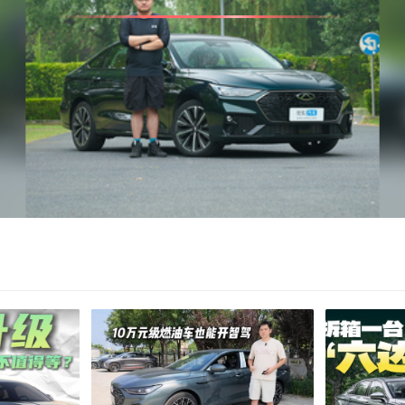
亮度
饱和度
对比度