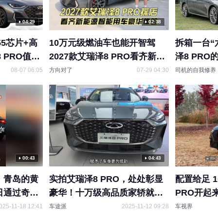
04:29
02:38
55芯片+高
10万元级燃油车也能开智驾
拆箱一台“
 PRO值得
2027款艾瑞泽8 PRO看齐新能
泽8 PRO
源智能用车豪华体验
08-07 06:05
方向对了
07-29 04:30
司机的自我修养
00:43
04:43
），青岛的黄
实拍艾瑞泽8 PRO，处处彰显
配置给足 
0日通过奇瑞
豪华！十万级高品质家轿就选
PRO开起
泽8
它
025-11-18 12:41
车途派
2025-11-12 09:28
车视界