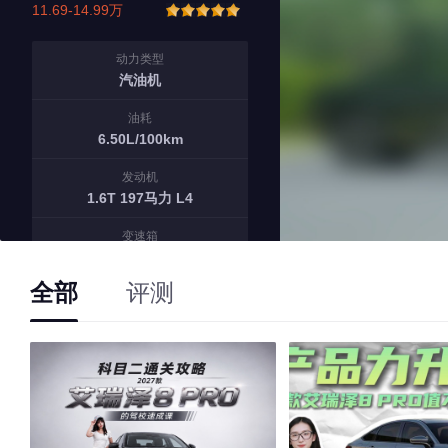
11.69-14.99万
动力类型
汽油机
油耗
6.50L/100km
发动机
1.6T 197马力 L4
变速箱
7档双离合
全部
评测