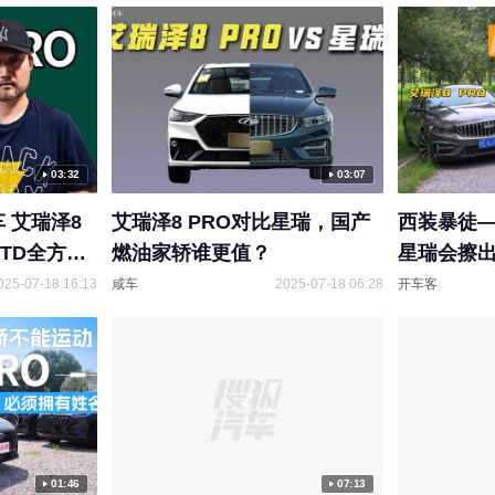
店承诺赠送车
元，但提车后
，黄女士想
处贴，店里
：买车前已
果觉得贵，
03:32
03:07
方贴，但是
能在店里
 艾瑞泽8
艾瑞泽8 PRO对比星瑞，国产
西装暴徒——
.0TD全方位
燃油家轿谁更值？
星瑞会擦
025-07-18 16:13
咸车
2025-07-18 06:28
开车客
01:46
07:13