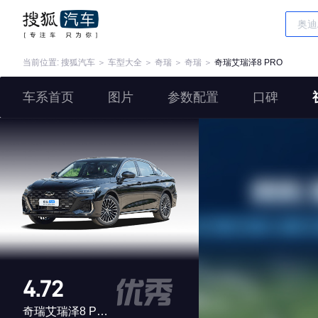
当前位置:
搜狐汽车
＞
车型大全
＞
奇瑞
＞
奇瑞
＞
奇瑞艾瑞泽8 PRO
车系首页
图片
参数配置
口碑
4.72
奇瑞艾瑞泽8 PRO