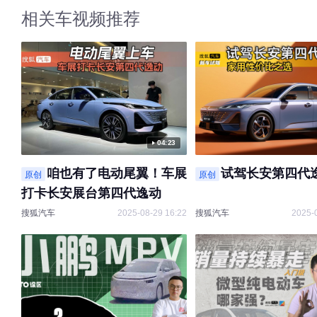
相关车视频推荐
04:23
咱也有了电动尾翼！车展
试驾长安第四代
原创
原创
打卡长安展台第四代逸动
搜狐汽车
2025-08-29 16:22
搜狐汽车
2025-