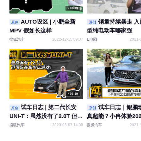
04:19
AUTO设区 | 小鹏全新
销量持续暴走 入
原创
原创
MPV 假如长这样
型纯电动车哪家强
搜狐汽车
2022-12-15 09:07
E电园
2021-
06:10
试车日志 | 第二代长安
试车日志｜鲲鹏
原创
原创
UNI-T：虽然没有了2.0T 但可
真超能？小冉体验202
以在车内玩游戏！
超能版
搜狐汽车
2023-03-07 14:00
搜狐汽车
2021-